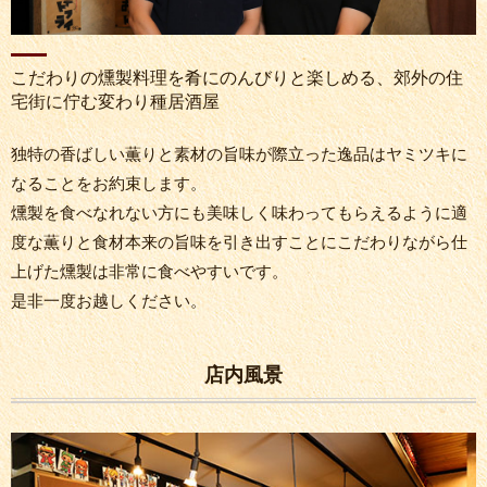
こだわりの燻製料理を肴にのんびりと楽しめる、郊外の住
宅街に佇む変わり種居酒屋
独特の香ばしい薫りと素材の旨味が際立った逸品はヤミツキに
なることをお約束します。
燻製を食べなれない方にも美味しく味わってもらえるように適
度な薫りと食材本来の旨味を引き出すことにこだわりながら仕
上げた燻製は非常に食べやすいです。
是非一度お越しください。
店内風景