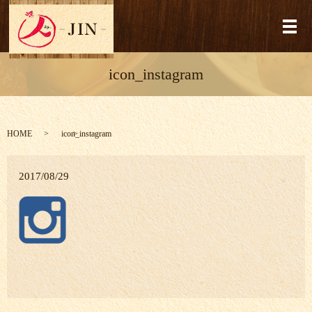
メ
icon_instagram
HOME
icon_instagram
2017/08/29