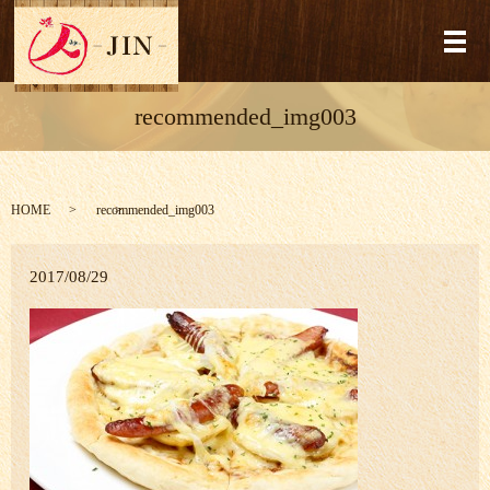
メ
recommended_img003
HOME
recommended_img003
2017/08/29