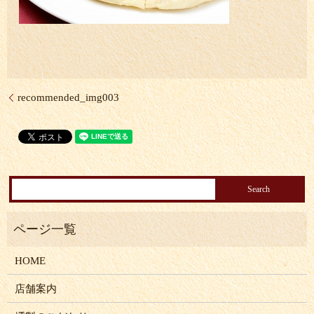
recommended_img003
HOME
店舗案内